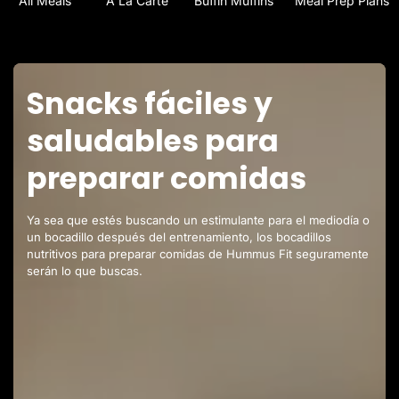
All Meals
A La Carte
Buffin Muffins
Meal Prep Plans
Snacks fáciles y
saludables para
preparar comidas
Ya sea que estés buscando un estimulante para el mediodía o
un bocadillo después del entrenamiento, los bocadillos
nutritivos para preparar comidas de Hummus Fit seguramente
serán lo que buscas.