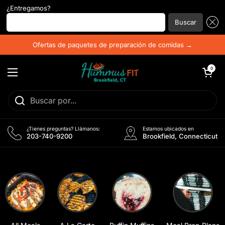
¿Entregamos?
Introduzca su código postal...
Buscar
Ir al contenido
Ofertas de paquetes de preparación de comidas →
Abrir carrito
0
Abrir menú
¿Tienes preguntas? Llámanos:
Estamos ubicados en
203-740-9200
Brookfield, Connecticut