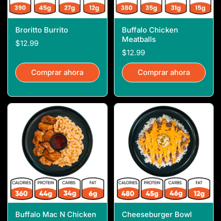
Broritto Burrito
Buffalo Chicken
Meatballs
$12.99
$12.99
Comprar ahora
Comprar ahora
Buffalo Mac N Chicken
Cheeseburger Bowl