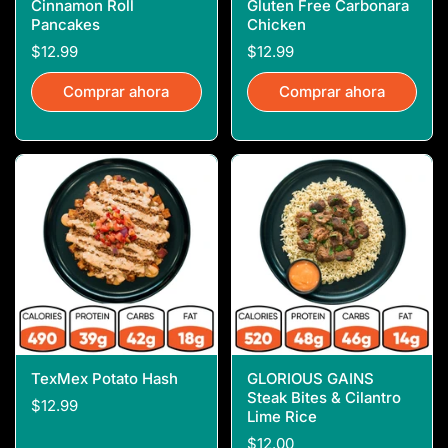
Cinnamon Roll
Gluten Free Carbonara
Pancakes
Chicken
$12.99
$12.99
Comprar ahora
Comprar ahora
TexMex Potato Hash
GLORIOUS GAINS
Steak Bites & Cilantro
$12.99
Lime Rice
$12.00