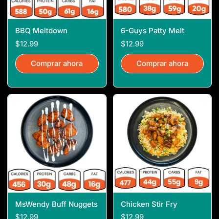
BBQ Meltdown
6-Guys Patty Melt
$12.99
$12.99
Comprar ahora
Comprar ahora
MsWendy Buff Nuggets
Chicken Stir Fry
$12.99
$12.99