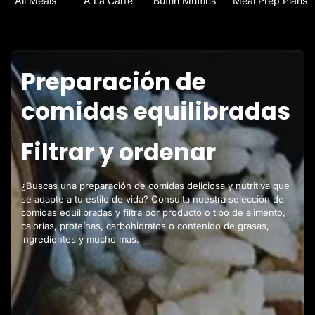
All Meals
A La Carte
Buffin Muffins
Meal Prep Plans
Preparación de
comidas equilibradas
Filtrar y ordenar
¿Buscas una preparación de comidas deliciosa y nutritiva que
se adapte a tu estilo de vida? Consulta nuestra selección de
comidas equilibradas y filtra por producto o tipo de alimento,
calorías, proteínas, carbohidratos o contenido de grasas,
ingredientes y mucho más.