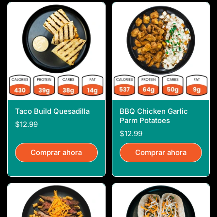
Taco Build Quesadilla
BBQ Chicken Garlic
Parm Potatoes
$12.99
$12.99
Comprar ahora
Comprar ahora