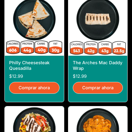
Philly Cheesesteak
The Arches Mac Daddy
Quesadilla
Wrap
$12.99
$12.99
Comprar ahora
Comprar ahora