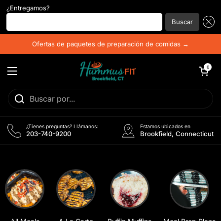
¿Entregamos?
Introduzca su código postal...
Buscar
Ir al contenido
Ofertas de paquetes de preparación de comidas →
Abrir carrito
0
Abrir menú
¿Tienes preguntas? Llámanos:
Estamos ubicados en
203-740-9200
Brookfield, Connecticut