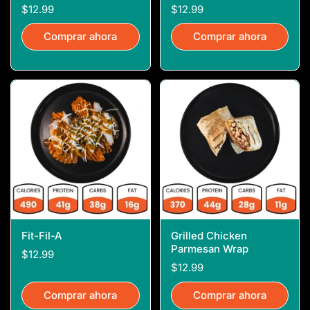
$12.99
$12.99
Comprar ahora
Comprar ahora
Fit-Fil-A
Grilled Chicken
Parmesan Wrap
$12.99
$12.99
Comprar ahora
Comprar ahora