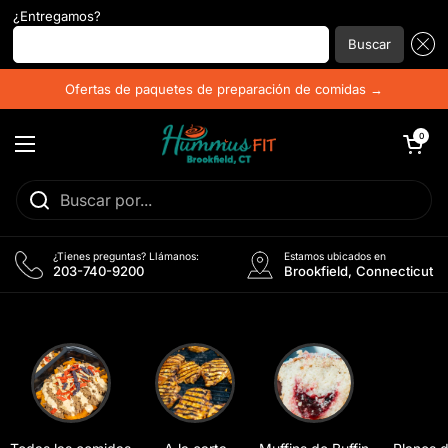
¿Entregamos?
Introduzca su código postal...
Buscar
Ir al contenido
Ofertas de paquetes de preparación de comidas →
Abrir carrito
0
Abrir menú
¿Tienes preguntas? Llámanos:
Estamos ubicados en
203-740-9200
Brookfield, Connecticut